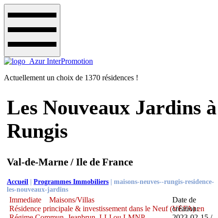
Actuellement un choix de 1370 résidences !
Les Nouveaux Jardins à
Rungis
Val-de-Marne / Ile de France
Accueil
|
Programmes Immobiliers
|
maisons-neuves--rungis-residence-
les-nouveaux-jardins
Immediate
Maisons/Villas
Date de
Résidence principale & investissement dans le Neuf (VEFA) en
création:
Régime Commun, Jeanbrun, LLI ou LMNP
2023-02-15 /