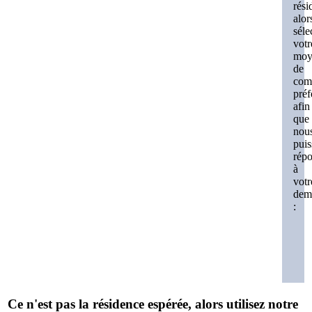
rési
alor
séle
votr
moy
de
com
préf
afin
que
nou
puis
rép
à
votr
dem
:
Ce n'est pas la résidence espérée, alors utilisez notre