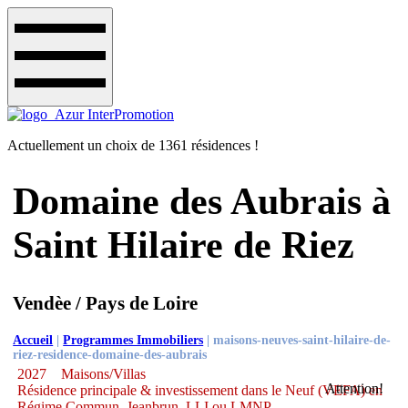
Actuellement un choix de 1361 résidences !
Domaine des Aubrais à
Saint Hilaire de Riez
Vendèe / Pays de Loire
Accueil
|
Programmes Immobiliers
|
maisons-neuves-saint-hilaire-de-
riez-residence-domaine-des-aubrais
2027
Maisons/Villas
Attention!
Résidence principale & investissement dans le Neuf (VEFA) en
Régime Commun, Jeanbrun, LLI ou LMNP