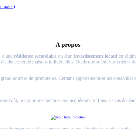
cipales)
A propos
, d'une
résidence secondaire
ou d'un
investissement locatif
en régime
 résidences et de maisons individuelles. Quels que soient vos critères de 
and nombre de promoteurs. Certains appartements et maisons/villas sont 
surcoût, ni honoraires facturés aux acquéreurs, ni frais. Le cas échéant
respect des engagements de location peut entraîner la perte du bénéfice des incitations fiscales.