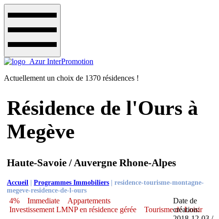
Actuellement un choix de 1370 résidences !
Résidence de l'Ours à
Megève
Haute-Savoie / Auvergne Rhone-Alpes
Accueil
|
Programmes Immobiliers
|
residence-tourisme-montagne-
megeve-residence-de-l-ours
4%
Immediate
Appartements
Date de
Investissement LMNP en résidence gérée
Tourisme de Loisir
création:
2018-12-03 /