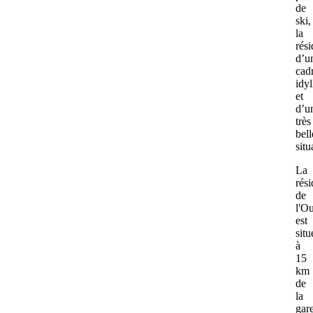
de
ski,
la
rési
d’u
cad
idyl
et
d’u
très
bell
sit
La
rés
de
l'Ou
est
situ
à
15
km
de
la
gar