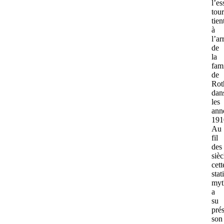
l’es
tour
tien
à
l’ar
de
la
fami
de
Rot
dan
les
ann
191
Au
fil
des
sièc
cett
stat
myt
a
su
pré
son