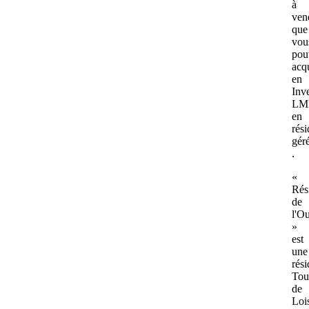
à
ven
que
vou
pou
acq
en
Inv
LM
en
rés
gér
.
«
Rés
de
l'Ou
»
est
une
rés
Tou
de
Lois