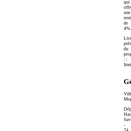
qui
offr
une
rent
de
4%.
Liv
prév
du
pro
: :
Imm
Gé
Vill
Me
Dép
Hau
Sav
-
74