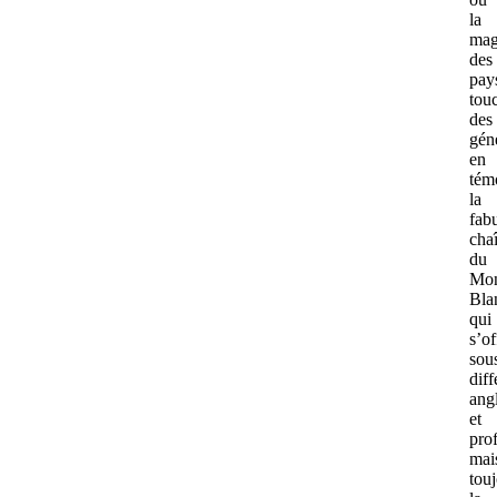
la
mag
des
pay
tou
des
géné
en
tém
la
fab
cha
du
Mo
Bla
qui
s’of
sou
diff
ang
et
prof
mai
tou