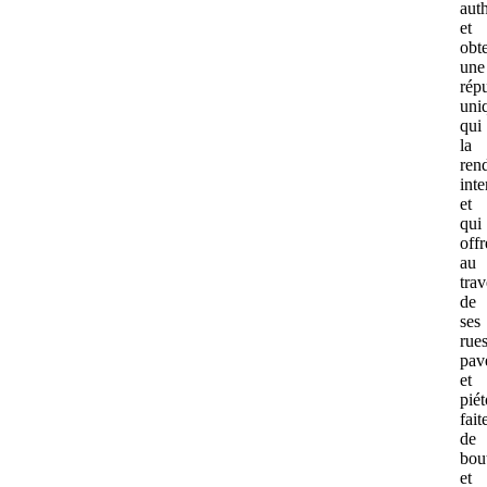
auth
et
obte
une
répu
uni
qui
la
ren
int
et
qui
offr
au
trav
de
ses
rue
pav
et
pié
fait
de
bou
et