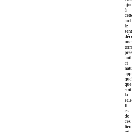
ajou
à
cett
amb
le
sen
déc
une
terr
pré
aut
et
natu
app
quel
que
soit
la
sais
Il
est
de
ces
lieu
où