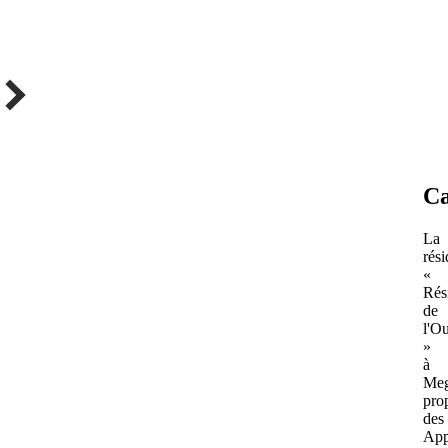
Ca
La
rés
«
Rés
de
l'Ou
»
à
Me
pro
des
App