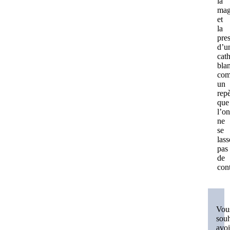
la
mag
et
la
pre
d’u
cat
bla
co
un
rep
que
l’on
ne
se
lass
pas
de
con
Vou
souh
avoi