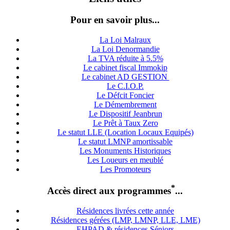
Pour en savoir plus...
La Loi Malraux
La Loi Denormandie
La TVA réduite à 5.5%
Le cabinet fiscal Immokip
Le cabinet AD GESTION
Le C.I.O.P.
Le Défcit Foncier
Le Démembrement
Le Dispositif Jeanbrun
Le Prêt à Taux Zero
Le statut LLE (Location Locaux Equipés)
Le statut LMNP amortissable
Les Monuments Historiques
Les Loueurs en meublé
Les Promoteurs
*
Accès direct aux programmes
...
Résidences livrées cette année
Résidences gérées (LMP, LMNP, LLE, LME)
EHPAD & résidences Séniors