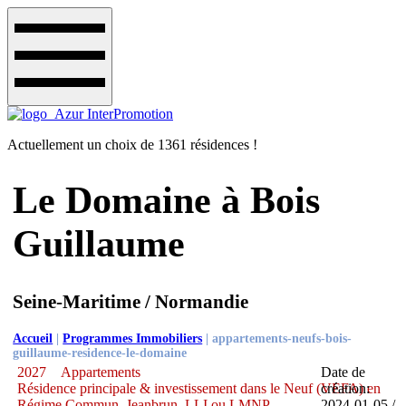
Actuellement un choix de 1361 résidences !
Le Domaine à Bois
Guillaume
Seine-Maritime / Normandie
Accueil
|
Programmes Immobiliers
|
appartements-neufs-bois-
guillaume-residence-le-domaine
2027
Appartements
Date de
Résidence principale & investissement dans le Neuf (VEFA) en
création:
Régime Commun, Jeanbrun, LLI ou LMNP
2024-01-05 /