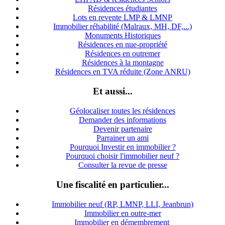
Résidences étudiantes
Lots en revente LMP & LMNP
Immobilier réhabilité (Malraux, MH, DF,...)
Monuments Historiques
Résidences en nue-propriété
Résidences en outremer
Résidences à la montagne
Résidences en TVA réduite (Zone ANRU)
Et aussi...
Géolocaliser toutes les résidences
Demander des informations
Devenir partenaire
Parrainer un ami
Pourquoi Investir en immobilier ?
Pourquoi choisir l'immobilier neuf ?
Consulter la revue de presse
Une fiscalité en particulier...
Immobilier neuf (RP, LMNP, LLI, Jeanbrun)
Immobilier en outre-mer
Immobilier en démembrement