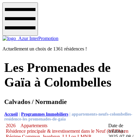
Actuellement un choix de 1361 résidences !
Les Promenades de
Gaïa à Colombelles
Calvados / Normandie
Accueil
|
Programmes Immobiliers
|
appartements-neufs-colombelles-
residence-les promenades-de-gaia
2026
Appartements
Date de
Résidence principale & investissement dans le Neuf (VEFA) en
création:
Régime Commun, Jeanbrun, LLI ou LMNP
2025-07-08 /