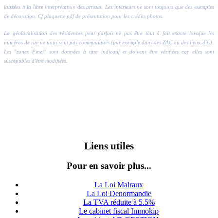
laissées à la libre interprétation des artistes. Les intérieurs ne sont toujours que des exemples
de décoration. Cf plaquette pdf de présentation pour les crédits photos.
La géolocalisation des résidences peut parfois ne pas être tout à fait exacte lorsque les
numéros de rue ne nous sont pas communiqués (par exemple dans des ZAC ou des lieux-dits).
Les "zones Pinel" sont données à titre indicatif et doivent être vérifiées car elles sont
susceptibles d'être modifiées.
Liens utiles
Pour en savoir plus...
La Loi Malraux
La Loi Denormandie
La TVA réduite à 5.5%
Le cabinet fiscal Immokip