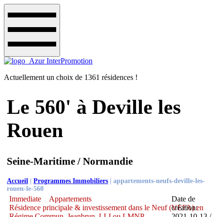
Actuellement un choix de 1361 résidences !
Le 560' à Deville les
Rouen
Seine-Maritime / Normandie
Accueil
|
Programmes Immobiliers
|
appartements-neufs-deville-les-
rouen-le-560
Immediate
Appartements
Date de
Résidence principale & investissement dans le Neuf (VEFA) en
création:
Régime Commun, Jeanbrun, LLI ou LMNP
2021-10-13 /