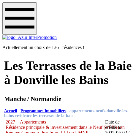
Actuellement un choix de 1361 résidences !
Les Terrasses de la Baie
à Donville les Bains
Manche / Normandie
Accueil
|
Programmes Immobiliers
|
appartements-neufs-donville-les-
bains-residence-les-terrasses-de-la-baie
2027
Appartements
Date de
Résidence principale & investissement dans le Neuf (VEFA) en
création:
Régime Commun, Jeanbrun, LLI ou LMNP
2025-05-02 /