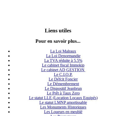
Liens utiles
Pour en savoir plus...
La Loi Malraux
La Loi Denormandie
La TVA réduite à 5.5%
Le cabinet fiscal Immokip
Le cabinet AD GESTION
Le C.I.O.P.
Le Défcit Foncier
Le Démembrement
Le Dispositif Jeanbrun
Le Prêt à Taux Zero
Le statut LLE (Location Locaux Equipés)
Le statut LMNP amortissable
Les Monuments Historiques
Les Loueurs en meublé