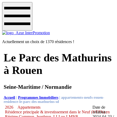
Actuellement un choix de 1370 résidences !
Le Parc des Mathurins
à Rouen
Seine-Maritime / Normandie
Accueil
|
Programmes Immobiliers
|
appartements-neufs-rouen-
residence-le-parc-des-mathurins-sd
2026
Appartements
Date de
Résidence principale & investissement dans le Neuf (VEFA) en
création:
Régime Commun, Jeanbrun, LLI ou LMNP
2024-04-23 /