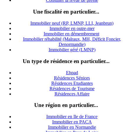
Consulter la revue de presse
Une fiscalité en particulier...
Immobilier neuf (RP, LMNP, LLI, Jeanbrun)
Immobilier en outre-mer
Immobilier en démembrement
Immobilier réhabilité (Malraux, MH, Déficit Foncier,
Denormandie)
Immobilier géré (LMNP)
Un type de résidence en particulier...
Ehpad
Résidences Séniors
Résidences Etudiantes
Résidences de Tourisme
Résidences Affaire
Une région en particulier...
Immobilier en Ile de France
Immobilier en PACA
Immobilier en Normandie