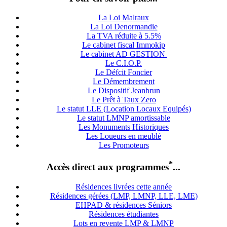
La Loi Malraux
La Loi Denormandie
La TVA réduite à 5.5%
Le cabinet fiscal Immokip
Le cabinet AD GESTION
Le C.I.O.P.
Le Défcit Foncier
Le Démembrement
Le Dispositif Jeanbrun
Le Prêt à Taux Zero
Le statut LLE (Location Locaux Equipés)
Le statut LMNP amortissable
Les Monuments Historiques
Les Loueurs en meublé
Les Promoteurs
*
Accès direct aux programmes
...
Résidences livrées cette année
Résidences gérées (LMP, LMNP, LLE, LME)
EHPAD & résidences Séniors
Résidences étudiantes
Lots en revente LMP & LMNP