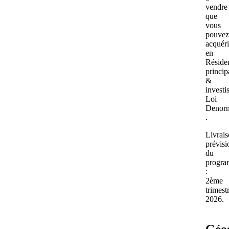
vendre
que
vous
pouve
acquéri
en
Réside
princip
&
investi
Loi
Denor
.
Livrai
prévisi
du
progr
:
2ème
trimest
2026.
Géo