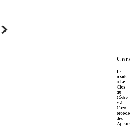
Cara
La
résiden
« Le
Clos
du
Cèdre
» à
Caen
propos
des
Appart
à