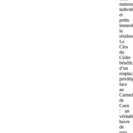
maison
individ
et
petits
immeub
la
résiden
Le
Clos
du
Cèdre
bénéfic
d’un
emplac
privilé
face
au
Carme
de
Caen
: un
véritab
havre
de
paix