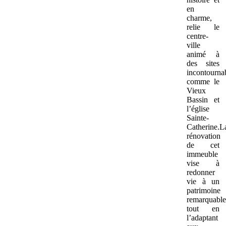
en
charme,
relie le
centre-
ville
animé à
des sites
incontourna
comme le
Vieux
Bassin et
l’église
Sainte-
Catherine.L
rénovation
de cet
immeuble
vise à
redonner
vie à un
patrimoine
remarquable
tout en
l’adaptant