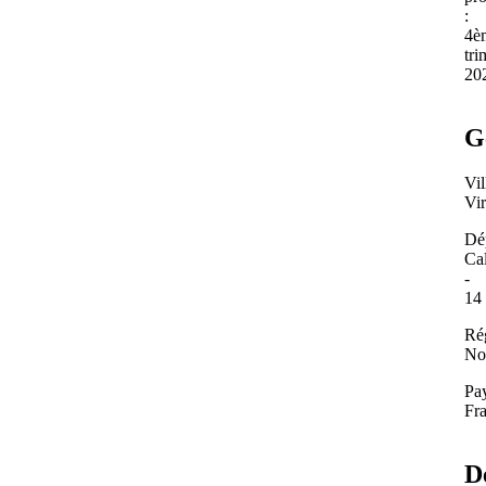
:
4è
tri
20
G
Vil
Vi
Dé
Ca
-
14
Ré
No
Pa
Fr
D