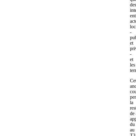
de
int
ent
act
lo
-
pub
et
pri
-
et
les
ter
Ce
an
co
pe
la
res
de
app
du
au
T3