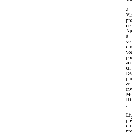
»
à
Vi
pr
de
Ap
à
ve
qu
vo
po
acq
en
Ré
pri
&
inv
Mo
Hi
.
Li
pré
du
pr