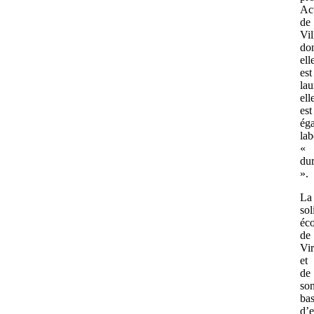
Ac
de
Vil
do
ell
est
lau
ell
est
ég
lab
«
du
».
La
sol
éc
de
Vi
et
de
so
bas
d’