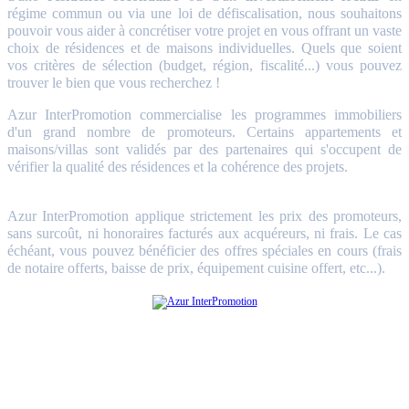
régime commun ou via une loi de défiscalisation, nous souhaitons
pouvoir vous aider à concrétiser votre projet en vous offrant un vaste
choix de résidences et de maisons individuelles. Quels que soient
vos critères de sélection (budget, région, fiscalité...) vous pouvez
trouver le bien que vous recherchez !
Azur InterPromotion commercialise les programmes immobiliers
d'un grand nombre de promoteurs. Certains appartements et
maisons/villas sont validés par des partenaires qui s'occupent de
vérifier la qualité des résidences et la cohérence des projets.
Azur InterPromotion applique strictement les prix des promoteurs,
sans surcoût, ni honoraires facturés aux acquéreurs, ni frais. Le cas
échéant, vous pouvez bénéficier des offres spéciales en cours (frais
de notaire offerts, baisse de prix, équipement cuisine offert, etc...).
* Nota Bene : Sous conditions d'éligibilité des lots et de l'acquéreur. En investissement, le
non-respect des engagements de location peut entraîner la perte du bénéfice des incitations
fiscales.
Les visuels et textes de présentation des résidences sont non contractuels et les illustrations