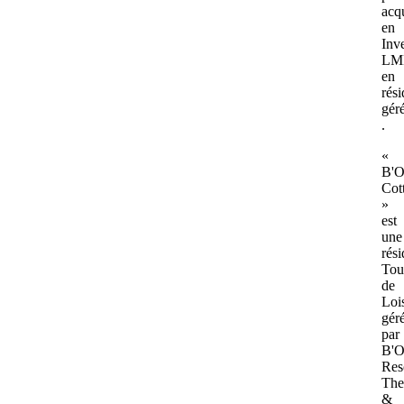
acq
en
Inv
LM
en
rés
gér
.
«
B'
Cot
»
est
une
rés
Tou
de
Lois
gér
par
B'
Res
The
&