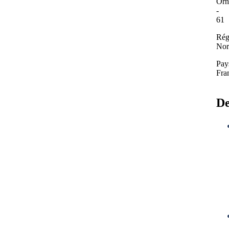
Orn
-
61
Rég
Nor
Pay
Fra
De