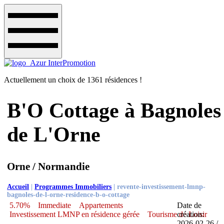
Actuellement un choix de 1361 résidences !
B'O Cottage à Bagnoles
de L'Orne
Orne / Normandie
Accueil
|
Programmes Immobiliers
|
revente-investissement-lmnp-
bagnoles-de-l-orne-residence-b-o-cottage
5.70%
Immediate
Appartements
Date de
Investissement LMNP en résidence gérée
Tourisme de Loisir
création:
2026-02-26 /