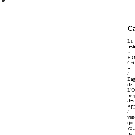
Ca
La
rés
«
B'
Cot
»
à
Bag
de
L'O
pro
des
App
à
ven
que
vou
pou