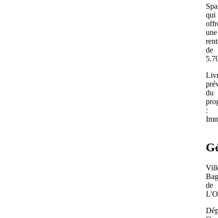
Spa
qui
offr
une
rent
de
5.7
Liv
prév
du
pro
:
Imm
Gé
Vill
Bag
de
L'O
Dép