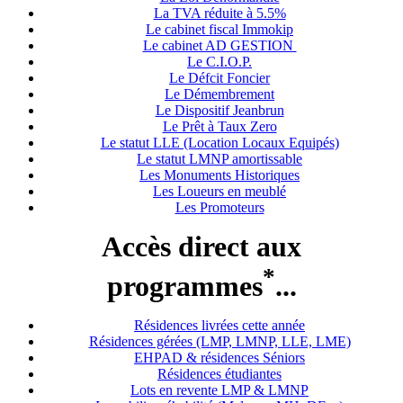
La TVA réduite à 5.5%
Le cabinet fiscal Immokip
Le cabinet AD GESTION
Le C.I.O.P.
Le Défcit Foncier
Le Démembrement
Le Dispositif Jeanbrun
Le Prêt à Taux Zero
Le statut LLE (Location Locaux Equipés)
Le statut LMNP amortissable
Les Monuments Historiques
Les Loueurs en meublé
Les Promoteurs
Accès direct aux
*
programmes
...
Résidences livrées cette année
Résidences gérées (LMP, LMNP, LLE, LME)
EHPAD & résidences Séniors
Résidences étudiantes
Lots en revente LMP & LMNP