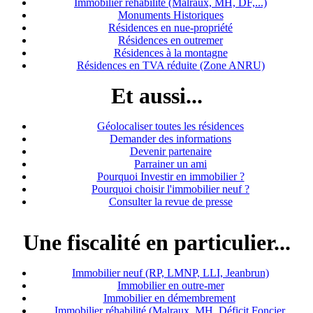
Immobilier réhabilité (Malraux, MH, DF,...)
Monuments Historiques
Résidences en nue-propriété
Résidences en outremer
Résidences à la montagne
Résidences en TVA réduite (Zone ANRU)
Et aussi...
Géolocaliser toutes les résidences
Demander des informations
Devenir partenaire
Parrainer un ami
Pourquoi Investir en immobilier ?
Pourquoi choisir l'immobilier neuf ?
Consulter la revue de presse
Une fiscalité en particulier...
Immobilier neuf (RP, LMNP, LLI, Jeanbrun)
Immobilier en outre-mer
Immobilier en démembrement
Immobilier réhabilité (Malraux, MH, Déficit Foncier,