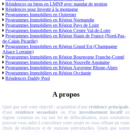
Résidences ou biens en LMNP avec mandat de gestion
Résidences pour Investir à la montagne
Programmes Immobiliers en Outremer
Programmes Immobiliers en Région Normandie
Programmes Immobiliers en Région Pays de Loire
Programmes Immobiliers en Région Centre Val-de-Loire
Programmes Immobiliers en Région Hauts de France (Nord-Pas-
de-Calais Picardie)
Programmes Immobiliers en Région Grand Est (Champagne
Alsace Lorraine)
Programmes Immobiliers en Région Bourgogne Franche-Comté
Programmes Immobiliers en Région Nouvelle Aquitaine
Programmes Immobiliers en Région Auvergne Rhone-Alpes
Programmes Immobiliers en Région Occitanie
Résidences Daddy Pool
A propos
Quel que soit votre objectif : acquisition d'une
résidence principale
,
d'une
résidence secondaire
ou d'un
investissement locatif
en
régime commun ou via une loi de défiscalisation, nous souhaitons
pouvoir vous aider à concrétiser votre projet en vous offrant un vaste
choix de résidences et de maisons individuelles. Quels que soient